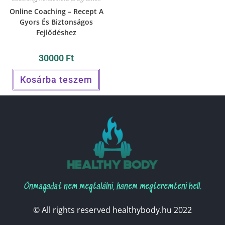
Online Coaching – Recept A
Gyors És Biztonságos
Fejlődéshez
30000
Ft
Kosárba teszem
Önmagadat nem megtalálni, hanem megteremteni kell.
© All rights reserved healthybody.hu 2022