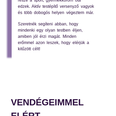
része a sport, gyermekkorom óta
edzek. Aktív testépítő versenyző vagyok
és több dobogós helyen végeztem már.
Szeretnék segíteni abban, hogy
mindenki egy olyan testben éljen,
amiben jól érzi magát. Minden
erőmmel azon leszek, hogy elérjük a
kitűzött célt!
VENDÉGEIMMEL
ELÉRT