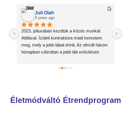
Juli Olah
3 years ago
2023. júliusában kezdtük a közös munkát 
Szup
Attilával. Ízületi kontraktúra miatt kerestem 
soro
meg, mely a jobb lábat érinti. Az elmúlt három 
az 
hónapban célzottan a jobb láb erősítésén 
dolgoztunk, melynek eddig elért eredménye a 
rögzült jobb lábfej viszonylag nagyobb 
tartományban történő kimozdulása, a pangó 
nyirokfolyadék normalizálódása és 
izomépítés. A feszes, merev izmok nyújtás 
során már kevésbé érzékenyek. Még hosszú 
Életmódváltó Étrendprogram
az út, de a befektetett munka ilyen rövid idő 
alatt is eredményesnek mondható.