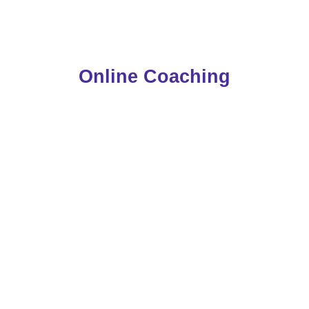
Online Coaching
FIGYU! MIT
SZÓLNÁL, HA EGY