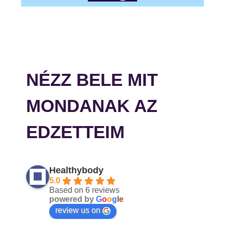
NÉZZ BELE MIT
MONDANAK AZ
EDZETTEIM
Healthybody
5.0
Based on 6 reviews
powered by
G
o
o
g
l
e
review us on