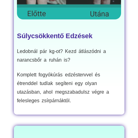
Súlycsökkentő Edzések
Ledobnál pár kg-ot? Kezd átlászódni a
narancsbőr a ruhán is?
Komplett fogyókúrás edzéstervvel és
étrenddel tudlak segíteni egy olyan
utazásban, ahol megszabadulsz végre a
felesleges zsírpárnáktól.