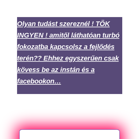
CSOMÓ...
Olyan tudást szereznél ! TÖK
INGYEN ! amitől láthatóan turbó
fokozatba kapcsolsz a fejlődés
terén?? Ehhez egyszerűen csak
kövess be az instán és a
facebookon…