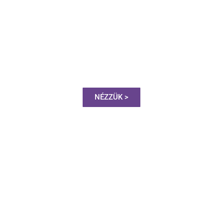
FUNKCIONÁLIS
SZEMÉLYI EDZÉS
Budapest, Edison tér 1.
NÉZZÜK >
RENDELHETŐ ONLINE
PROGRAMOK