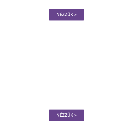
NÉZZÜK >
RUTINOS
VERSENYFELKÉSZÍTÉS
EDZÉS ÉS ÉTREND
NÉZZÜK >