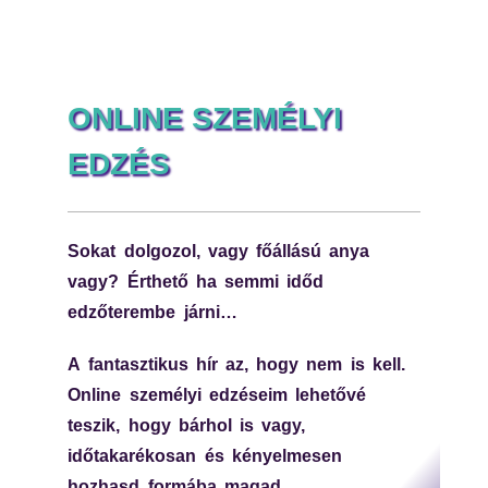
ONLINE SZEMÉLYI
EDZÉS
Sokat dolgozol, vagy főállású anya
vagy? Érthető ha semmi időd
edzőterembe járni…
A fantasztikus hír az, hogy nem is kell.
Online személyi edzéseim lehetővé
teszik, hogy bárhol is vagy,
időtakarékosan és kényelmesen
hozhasd formába magad.