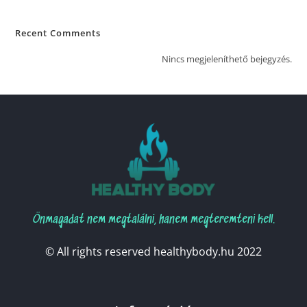
Recent Comments
Nincs megjeleníthető bejegyzés.
Önmagadat nem megtalálni, hanem megteremteni kell.
© All rights reserved healthybody.hu 2022